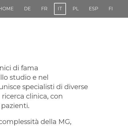
HOME
DE
FR
IT
PL
ESP
FI
nici di fama
lo studio e nel
nisce specialisti di diverse
ricerca clinica, con
 pazienti.
 complessità della MG,