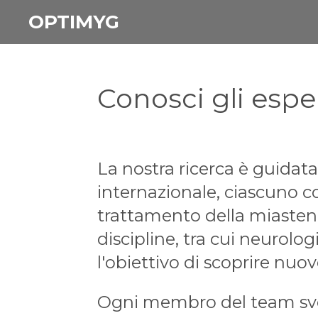
Skip
OPTIMYG
to
main
content
Conosci gli esper
La nostra ricerca è guidata
internazionale, ciascuno 
trattamento della miastenia
discipline, tra cui neurolo
l'obiettivo di scoprire nuov
Ogni membro del team svolg